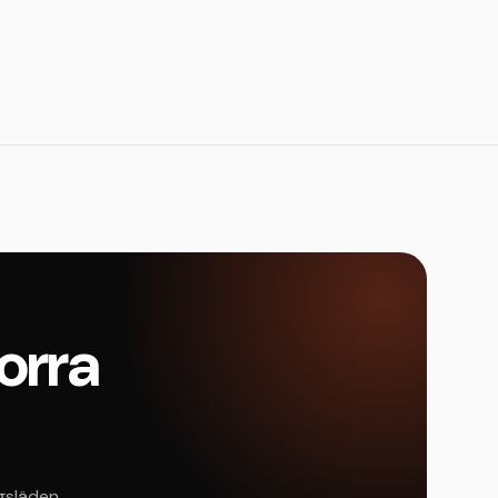
dorra
ngsläden