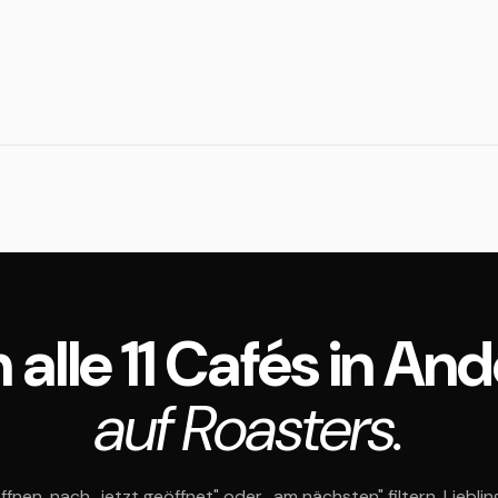
 alle 11 Cafés in An
auf Roasters.
ffnen, nach „jetzt geöffnet" oder „am nächsten" filtern, Liebli