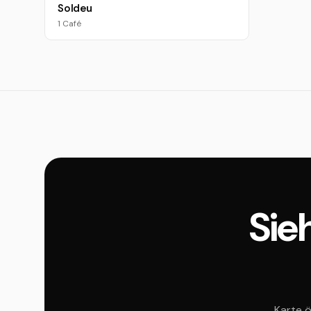
Soldeu
1 Café
Sieh
Karte ö