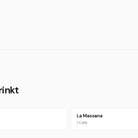
rinkt
p
La Massana
1 Café