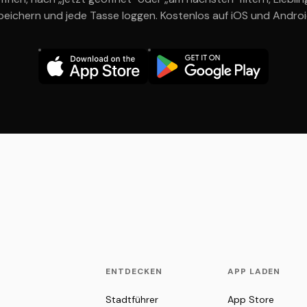
peichern und jede Tasse loggen. Kostenlos auf iOS und Androi
ENTDECKEN
APP LADEN
Stadtführer
App Store