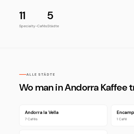
11
5
Specialty-Cafés
Städte
ALLE STÄDTE
Wo man in Andorra Kaffee t
Andorra la Vella
Encam
7 Cafés
1 Café