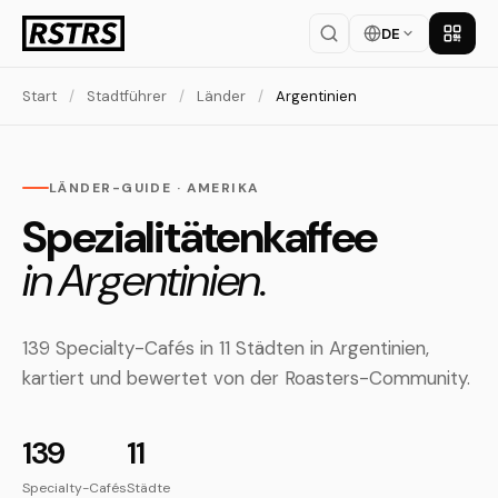
DE
App la
Start
/
Stadtführer
/
Länder
/
Argentinien
LÄNDER-GUIDE · AMERIKA
Spezialitätenkaffee
in Argentinien.
139 Specialty-Cafés in 11 Städten in Argentinien,
kartiert und bewertet von der Roasters-Community.
139
11
Specialty-Cafés
Städte