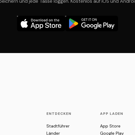
peichern und jede Tasse loggen. Kostenlos auf iOS und Androi
ENTDECKEN
APP LADEN
Stadtführer
App Store
Länder
Google Play