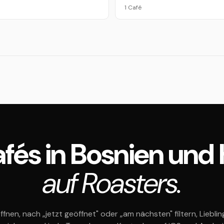
1 Café
 Cafés in Bosnien un
auf Roasters.
ffnen, nach „jetzt geöffnet" oder „am nächsten" filtern, Liebli