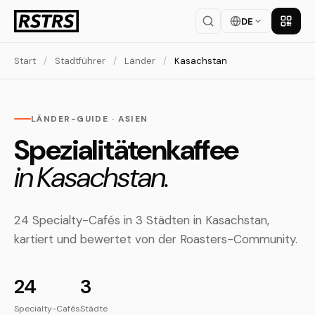
DE
App la
Start
/
Stadtführer
/
Länder
/
Kasachstan
LÄNDER-GUIDE · ASIEN
Spezialitätenkaffee
in Kasachstan.
24 Specialty-Cafés in 3 Städten in Kasachstan,
kartiert und bewertet von der Roasters-Community.
24
3
Specialty-Cafés
Städte