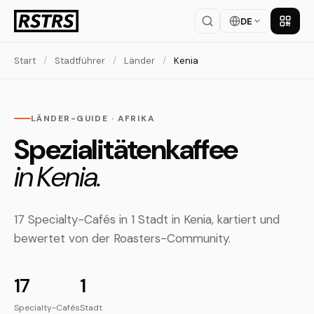
DE
App la
Start
/
Stadtführer
/
Länder
/
Kenia
LÄNDER-GUIDE · AFRIKA
Spezialitätenkaffee
in Kenia.
17 Specialty-Cafés in 1 Stadt in Kenia, kartiert und
bewertet von der Roasters-Community.
17
1
Specialty-Cafés
Stadt