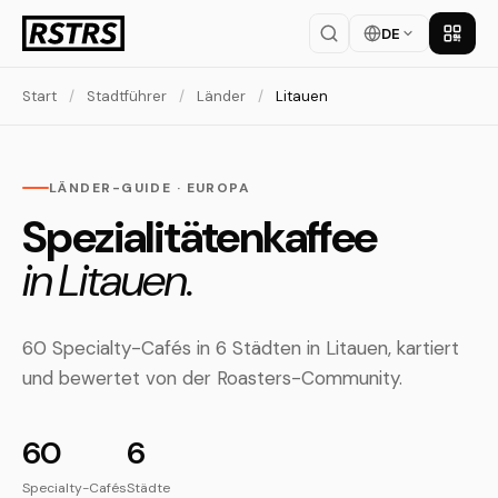
DE
App la
Start
/
Stadtführer
/
Länder
/
Litauen
LÄNDER-GUIDE · EUROPA
Spezialitätenkaffee
in Litauen.
60 Specialty-Cafés in 6 Städten in Litauen, kartiert
und bewertet von der Roasters-Community.
60
6
Specialty-Cafés
Städte