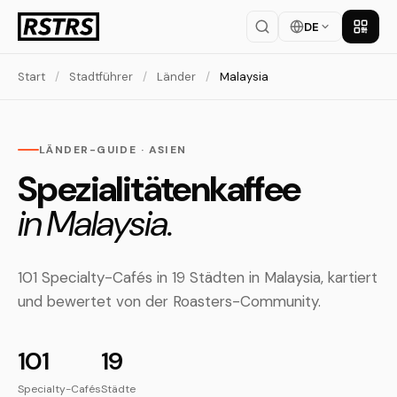
DE
App la
Start
/
Stadtführer
/
Länder
/
Malaysia
LÄNDER-GUIDE · ASIEN
Spezialitätenkaffee
in Malaysia.
101 Specialty-Cafés in 19 Städten in Malaysia, kartiert
und bewertet von der Roasters-Community.
101
19
Specialty-Cafés
Städte