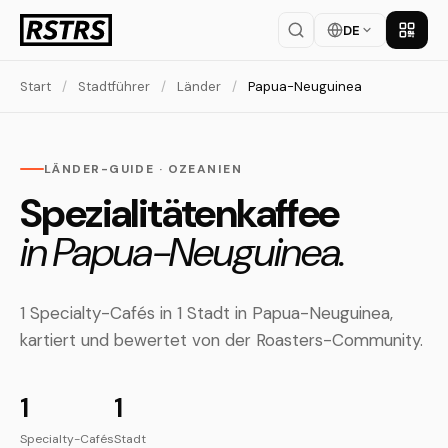
DE
App la
Start
/
Stadtführer
/
Länder
/
Papua-Neuguinea
LÄNDER-GUIDE · OZEANIEN
Spezialitätenkaffee
in Papua-Neuguinea.
1 Specialty-Cafés in 1 Stadt in Papua-Neuguinea,
kartiert und bewertet von der Roasters-Community.
1
1
Specialty-Cafés
Stadt