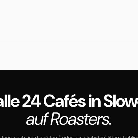
alle 24 Cafés in Slo
auf Roasters.
ffnen, nach „jetzt geöffnet" oder „am nächsten" filtern, Liebli