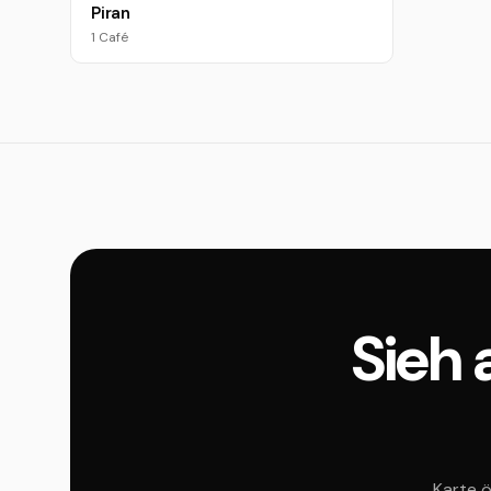
Piran
1 Café
Sieh 
Karte ö