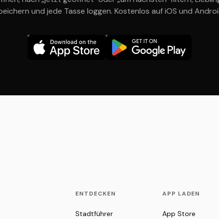
peichern und jede Tasse loggen. Kostenlos auf iOS und Androi
ENTDECKEN
APP LADEN
Stadtführer
App Store