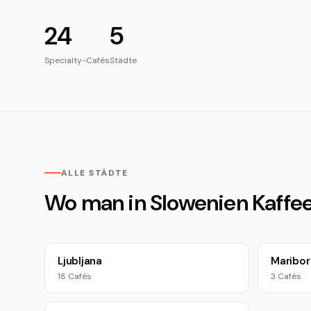
24
5
Specialty-Cafés
Städte
ALLE STÄDTE
Wo man in Slowenien Kaffee
Ljubljana
Maribor
18 Cafés
3 Cafés