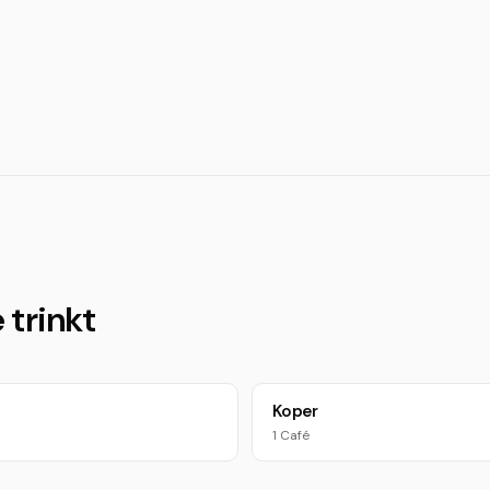
 trinkt
Koper
1 Café