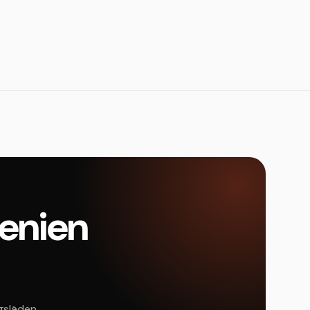
wenien
ngsläden