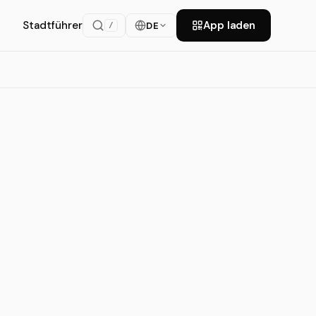
Stadtführer
App laden
DE
/