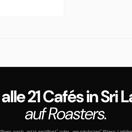
 alle 21 Cafés in Sri 
auf Roasters.
ffnen, nach „jetzt geöffnet" oder „am nächsten" filtern, Liebli