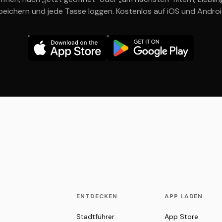
peichern und jede Tasse loggen. Kostenlos auf iOS und Androi
ENTDECKEN
APP LADEN
Stadtführer
App Store