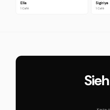
Ella
Sigiriya
1 Café
1 Café
Sieh
Karte ö