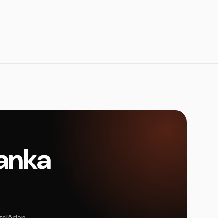
Lanka
ngsläden