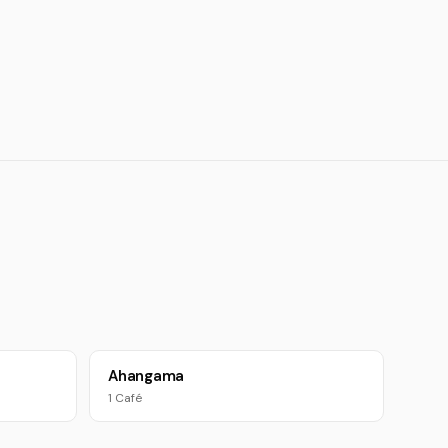
Ahangama
1 Café