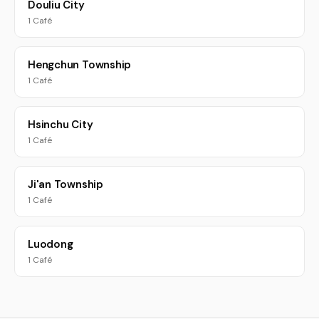
Douliu City
1 Café
Hengchun Township
1 Café
Hsinchu City
1 Café
Ji'an Township
1 Café
Luodong
1 Café