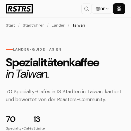
DE
App la
Start
/
Stadtführer
/
Länder
/
Taiwan
LÄNDER-GUIDE · ASIEN
Spezialitätenkaffee
in Taiwan.
70 Specialty-Cafés in 13 Städten in Taiwan, kartiert
und bewertet von der Roasters-Community.
70
13
Specialty-Cafés
Städte