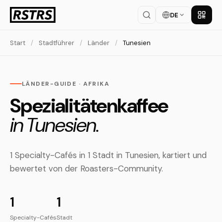
DE
App la
Start
/
Stadtführer
/
Länder
/
Tunesien
LÄNDER-GUIDE · AFRIKA
Spezialitätenkaffee
in Tunesien.
1 Specialty-Cafés in 1 Stadt in Tunesien, kartiert und
bewertet von der Roasters-Community.
1
1
Specialty-Cafés
Stadt