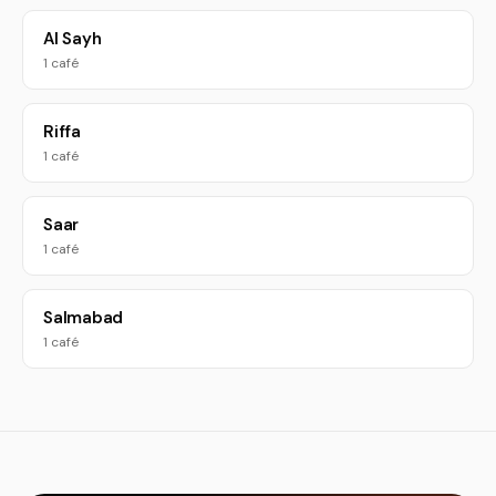
Al Sayh
1 café
Riffa
1 café
Saar
1 café
Salmabad
1 café