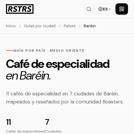
ES
Descar
Inicio
/
Guías por ciudad
/
Países
/
Baréin
GUÍA POR PAÍS · MEDIO ORIENTE
Café de especialidad
en Baréin.
11 cafés de especialidad en 7 ciudades de Baréin,
mapeados y reseñados por la comunidad Roasters.
11
7
Cafés de especialidad
Ciudades