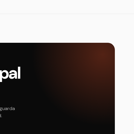
epal
 guarda
d.