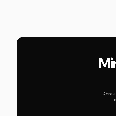
Mir
Abre e
l