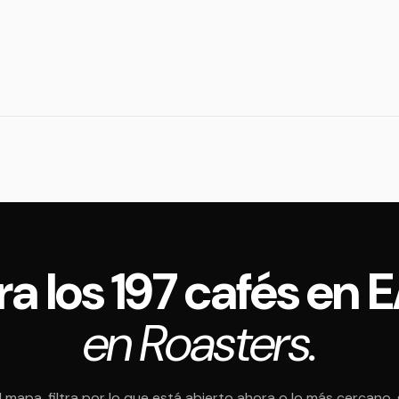
ra los 197 cafés en 
en Roasters.
l mapa, filtra por lo que está abierto ahora o lo más cercano,