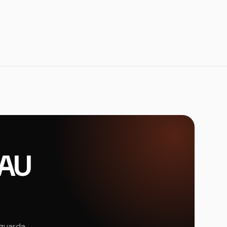
EAU
 guarda