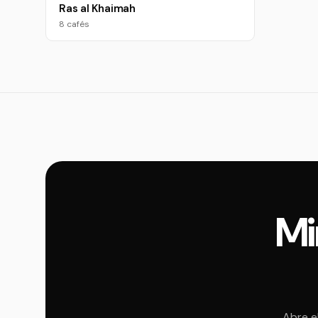
Ras al Khaimah
8 cafés
Mi
Abre e