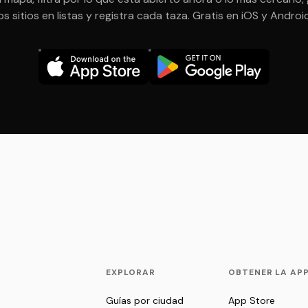
os sitios en listas y registra cada taza. Gratis en iOS y Androi
EXPLORAR
OBTENER LA AP
Guías por ciudad
App Store