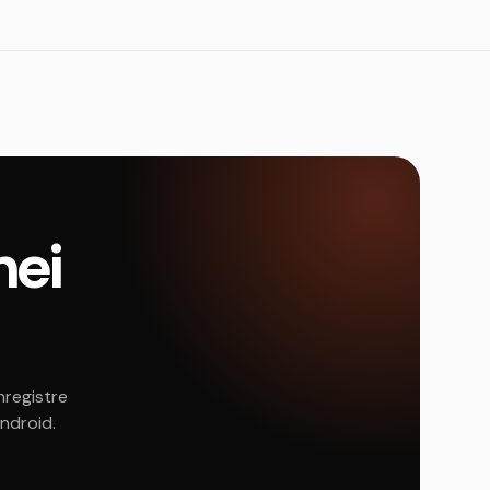
nei
nregistre
Android.