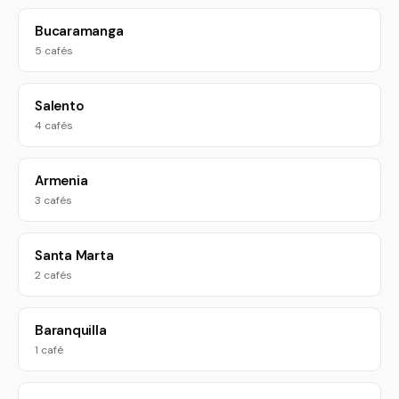
Bucaramanga
5 cafés
Salento
4 cafés
Armenia
3 cafés
Santa Marta
2 cafés
Baranquilla
1 café