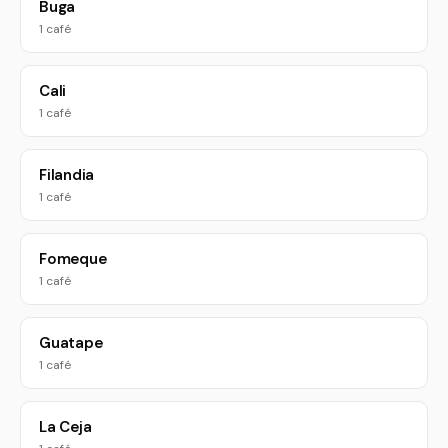
Buga
1 café
Cali
1 café
Filandia
1 café
Fomeque
1 café
Guatape
1 café
La Ceja