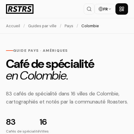
FR
Téléch
Accueil
/
Guides par ville
/
Pays
/
Colombie
GUIDE PAYS · AMÉRIQUES
Café de spécialité
en Colombie.
83 cafés de spécialité dans 16 villes de Colombie,
cartographiés et notés par la communauté Roasters.
83
16
Cafés de spécialité
Villes