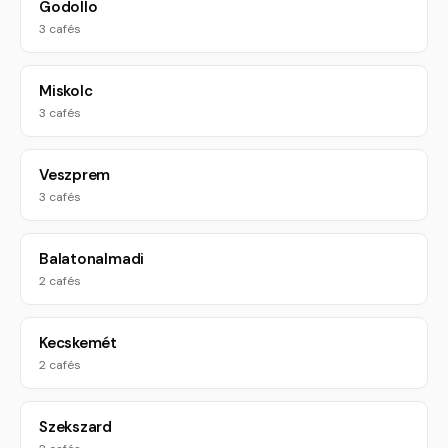
Godollo
3 cafés
Miskolc
3 cafés
Veszprem
3 cafés
Balatonalmadi
2 cafés
Kecskemét
2 cafés
Szekszard