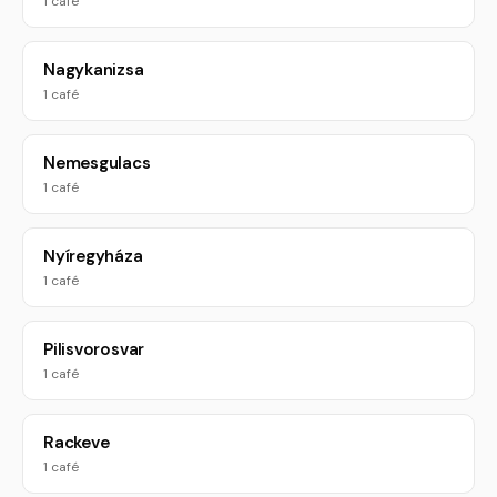
1 café
Nagykanizsa
1 café
Nemesgulacs
1 café
Nyíregyháza
1 café
Pilisvorosvar
1 café
Rackeve
1 café