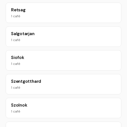
Retsag
1 café
Salgotarjan
1 café
Siofok
1 café
Szentgotthard
1 café
Szolnok
1 café