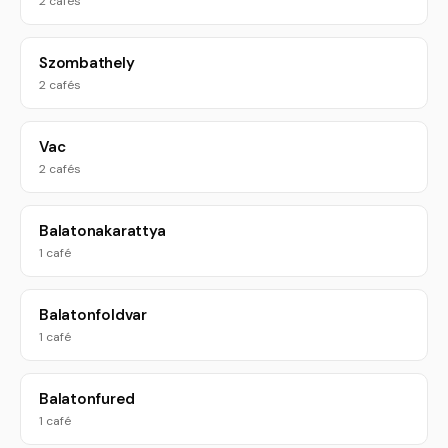
2 cafés
Szombathely
2 cafés
Vac
2 cafés
Balatonakarattya
1 café
Balatonfoldvar
1 café
Balatonfured
1 café