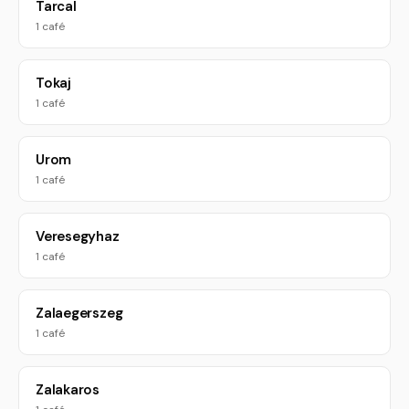
Tarcal
1 café
Tokaj
1 café
Urom
1 café
Veresegyhaz
1 café
Zalaegerszeg
1 café
Zalakaros