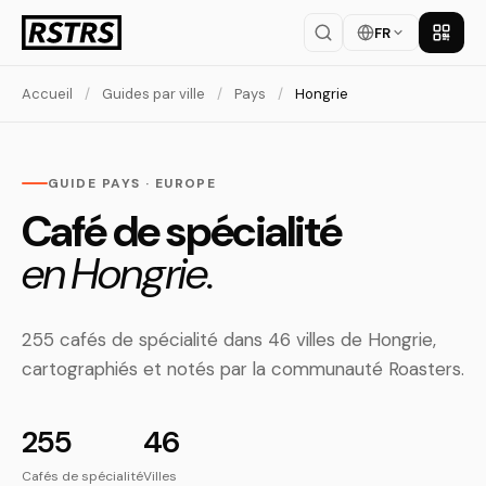
FR
Téléch
Accueil
/
Guides par ville
/
Pays
/
Hongrie
GUIDE PAYS · EUROPE
Café de spécialité
en Hongrie.
255 cafés de spécialité dans 46 villes de Hongrie,
cartographiés et notés par la communauté Roasters.
255
46
Cafés de spécialité
Villes