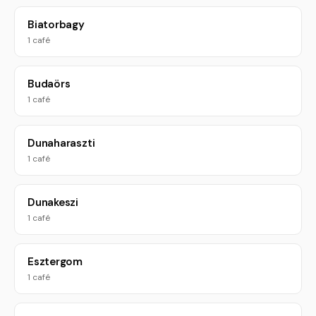
Biatorbagy
1 café
Budaörs
1 café
Dunaharaszti
1 café
Dunakeszi
1 café
Esztergom
1 café