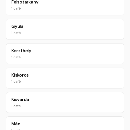
Felsotarkany
1 café
Gyula
1 café
Keszthely
1 café
Kiskoros
1 café
Kisvarda
1 café
Mád