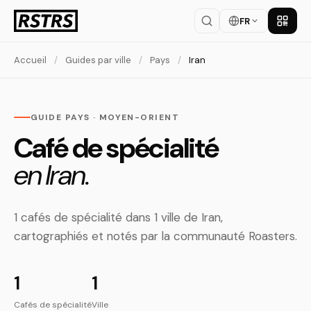
FR
Téléch
Accueil
/
Guides par ville
/
Pays
/
Iran
GUIDE PAYS · MOYEN-ORIENT
Café de spécialité
en Iran.
1 cafés de spécialité dans 1 ville de Iran,
cartographiés et notés par la communauté Roasters.
1
1
Cafés de spécialité
Ville