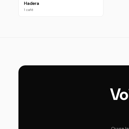
Hadera
1 café
Voi
Ouvre la