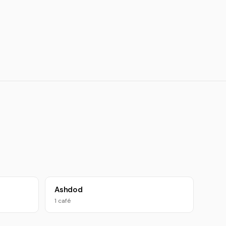
Ashdod
1 café