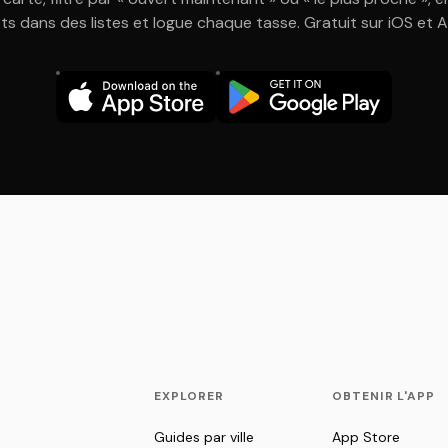
ts dans des listes et logue chaque tasse. Gratuit sur iOS et 
EXPLORER
OBTENIR L'APP
Guides par ville
App Store