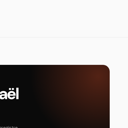
raël
nregistre