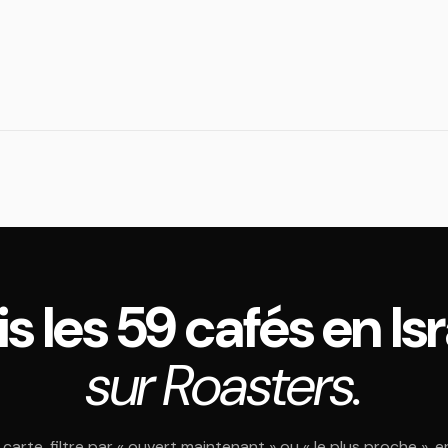
s les 59 cafés en Is
sur Roasters.
 carte, filtre par « ouvert maintenant » ou « le plus proche », e