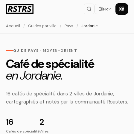
FR
Téléch
Accueil
/
Guides par ville
/
Pays
/
Jordanie
GUIDE PAYS · MOYEN-ORIENT
Café de spécialité
en Jordanie.
16 cafés de spécialité dans 2 villes de Jordanie,
cartographiés et notés par la communauté Roasters.
16
2
Cafés de spécialité
Villes