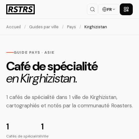
FR
Téléch
Accueil
/
Guides par ville
/
Pays
/
Kirghizistan
GUIDE PAYS · ASIE
Café de spécialité
en Kirghizistan.
1 cafés de spécialité dans 1 ville de Kirghizistan,
cartographiés et notés par la communauté Roasters.
1
1
Cafés de spécialité
Ville