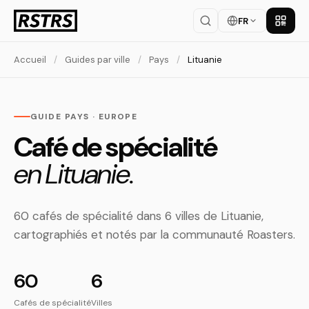
FR
Téléch
Accueil
/
Guides par ville
/
Pays
/
Lituanie
GUIDE PAYS · EUROPE
Café de spécialité
en Lituanie.
60 cafés de spécialité dans 6 villes de Lituanie,
cartographiés et notés par la communauté Roasters.
60
6
Cafés de spécialité
Villes