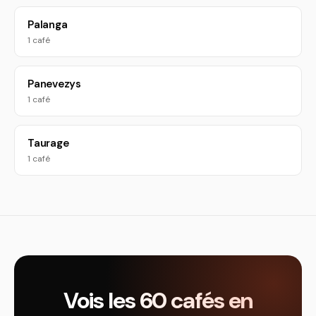
Palanga
1 café
Panevezys
1 café
Taurage
1 café
Vois les 60 cafés en