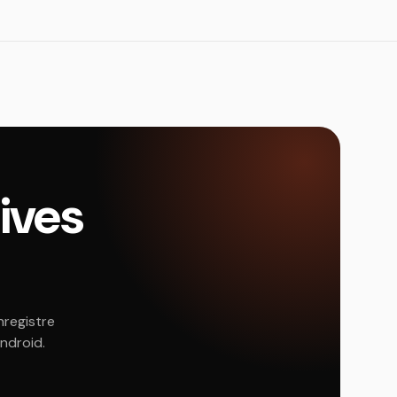
dives
nregistre
Android.