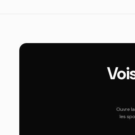
Vois
Ouvre la
les spo