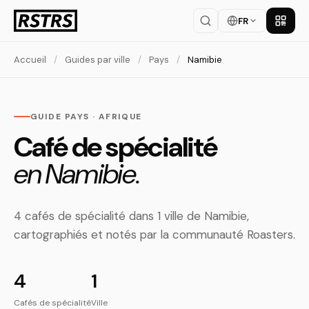
FR
Téléch
Accueil
/
Guides par ville
/
Pays
/
Namibie
GUIDE PAYS · AFRIQUE
Café de spécialité
en Namibie.
4 cafés de spécialité dans 1 ville de Namibie,
cartographiés et notés par la communauté Roasters.
4
1
Cafés de spécialité
Ville