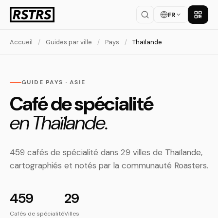
FR
Téléch
Accueil
/
Guides par ville
/
Pays
/
Thaïlande
GUIDE PAYS · ASIE
Café de spécialité
en Thaïlande.
459 cafés de spécialité dans 29 villes de Thaïlande,
cartographiés et notés par la communauté Roasters.
459
29
Cafés de spécialité
Villes