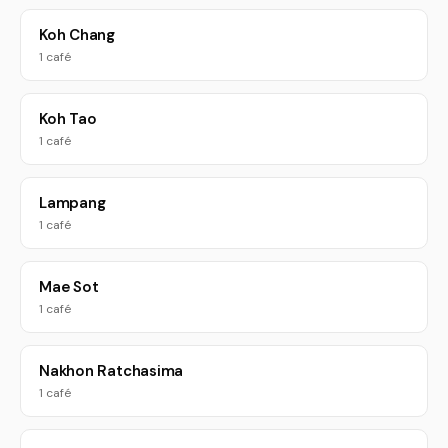
Koh Chang
1 café
Koh Tao
1 café
Lampang
1 café
Mae Sot
1 café
Nakhon Ratchasima
1 café