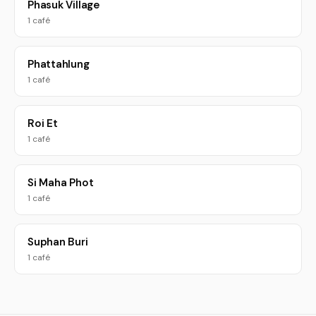
Phasuk Village
1 café
Phattahlung
1 café
Roi Et
1 café
Si Maha Phot
1 café
Suphan Buri
1 café