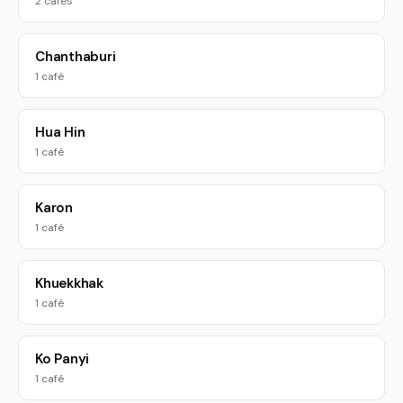
2 cafés
Chanthaburi
1 café
Hua Hin
1 café
Karon
1 café
Khuekkhak
1 café
Ko Panyi
1 café