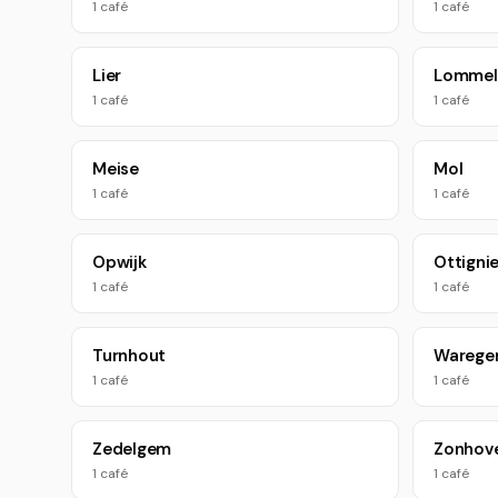
1 café
1 café
Lier
Lommel
1 café
1 café
Meise
Mol
1 café
1 café
Opwijk
Ottigni
1 café
1 café
Turnhout
Wareg
1 café
1 café
Zedelgem
Zonhov
1 café
1 café