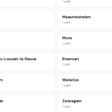
1 café
Maasmechelem
1 café
Mons
1 café
es-Louvain-la-Neuve
Rixensart
1 café
em
Waterloo
1 café
en
Zwevegem
1 café