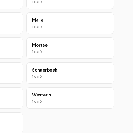
1 café
Malle
1 café
Mortsel
1 café
Schaerbeek
1 café
Westerlo
1 café