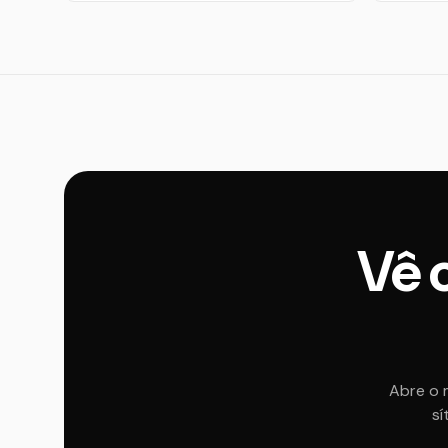
Vê 
Abre o 
sí