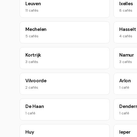
Leuven
Ixelles
11 cafés
8 cafés
Mechelen
Hasselt
5 cafés
4 cafés
Kortrijk
Namur
3 cafés
3 cafés
Vilvoorde
Arlon
2 cafés
1 café
De Haan
Dender
1 café
1 café
Huy
Ieper