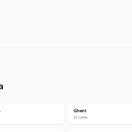
a
s
Ghent
32 cafés