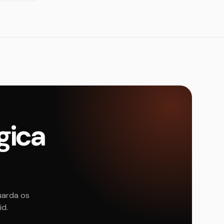
gica
uarda os
id.