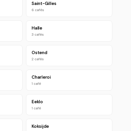
Saint-Gilles
6 cafés
Halle
3 cafés
Ostend
2 cafés
Charleroi
1 café
Eeklo
1 café
Koksijde