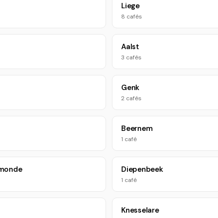
Liege
8 cafés
Aalst
3 cafés
Genk
2 cafés
Beernem
1 café
monde
Diepenbeek
1 café
Knesselare