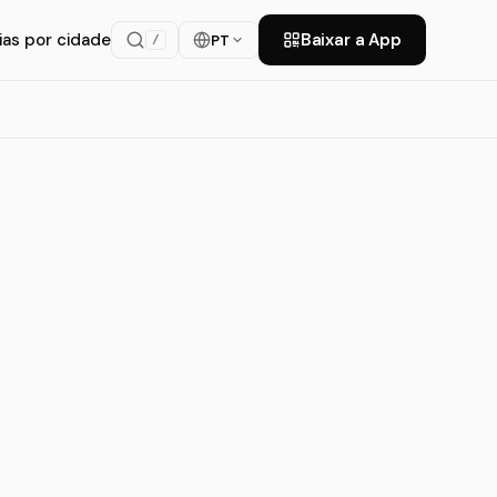
ias por cidade
Baixar a App
PT
/