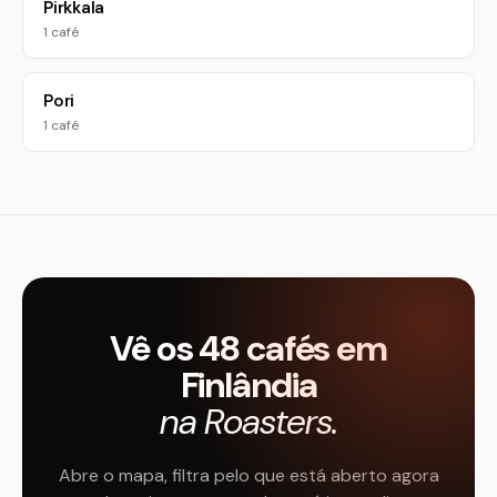
Pirkkala
1 café
Pori
1 café
Vê os 48 cafés em
Finlândia
na Roasters.
Abre o mapa, filtra pelo que está aberto agora