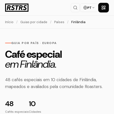
PT
Baixar
Início
/
Guias por cidade
/
Países
/
Finlândia
GUIA POR PAÍS · EUROPA
Café especial
em Finlândia.
48 cafés especiais em 10 cidades de Finlândia,
mapeados e avaliados pela comunidade Roasters.
48
10
Cafés especiais
Cidades