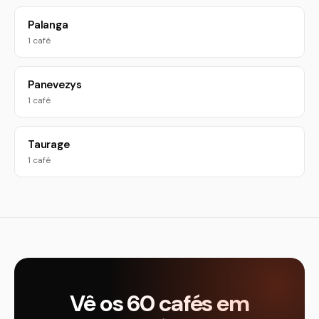
Palanga
1 café
Panevezys
1 café
Taurage
1 café
Vê os 60 cafés em