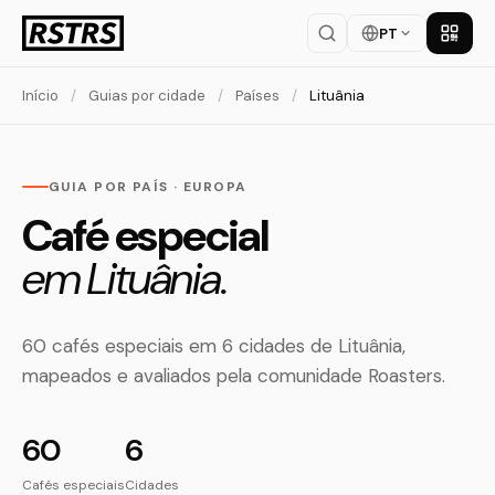
PT
Baixar
Início
/
Guias por cidade
/
Países
/
Lituânia
GUIA POR PAÍS · EUROPA
Café especial
em Lituânia.
60 cafés especiais em 6 cidades de Lituânia,
mapeados e avaliados pela comunidade Roasters.
60
6
Cafés especiais
Cidades