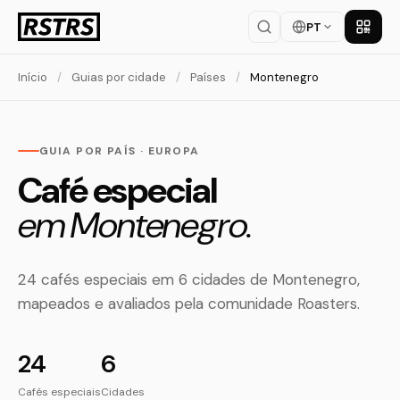
PT
Baixar
Início
/
Guias por cidade
/
Países
/
Montenegro
GUIA POR PAÍS · EUROPA
Café especial
em Montenegro.
24 cafés especiais em 6 cidades de Montenegro,
mapeados e avaliados pela comunidade Roasters.
24
6
Cafés especiais
Cidades