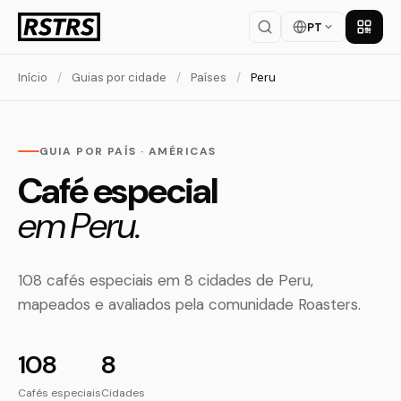
PT
Baixar
Início
/
Guias por cidade
/
Países
/
Peru
GUIA POR PAÍS · AMÉRICAS
Café especial
em Peru.
108 cafés especiais em 8 cidades de Peru,
mapeados e avaliados pela comunidade Roasters.
108
8
Cafés especiais
Cidades