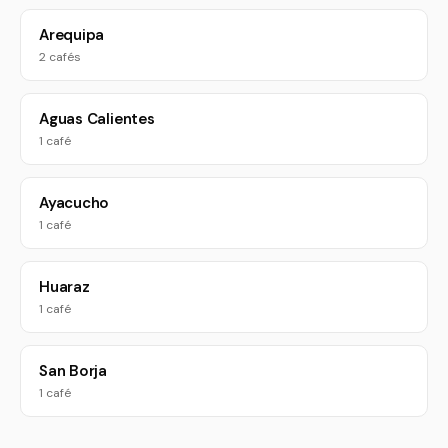
Arequipa
2 cafés
Aguas Calientes
1 café
Ayacucho
1 café
Huaraz
1 café
San Borja
1 café