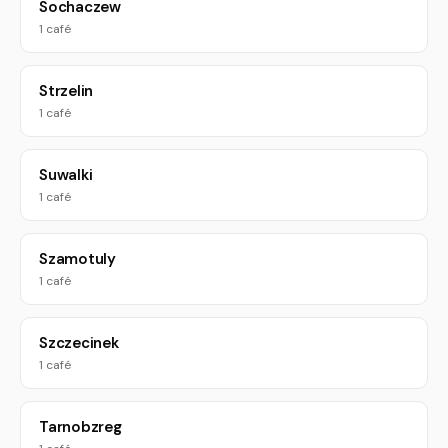
Sochaczew
1 café
Strzelin
1 café
Suwalki
1 café
Szamotuly
1 café
Szczecinek
1 café
Tarnobzreg