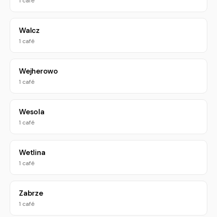
1 café
Walcz
1 café
Wejherowo
1 café
Wesola
1 café
Wetlina
1 café
Zabrze
1 café