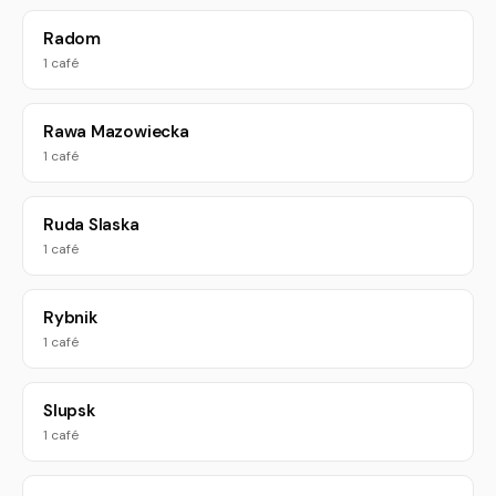
Radom
1 café
Rawa Mazowiecka
1 café
Ruda Slaska
1 café
Rybnik
1 café
Slupsk
1 café