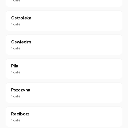
1 café
Ostroleka
1 café
Oswiecim
1 café
Pila
1 café
Pszczyna
1 café
Raciborz
1 café