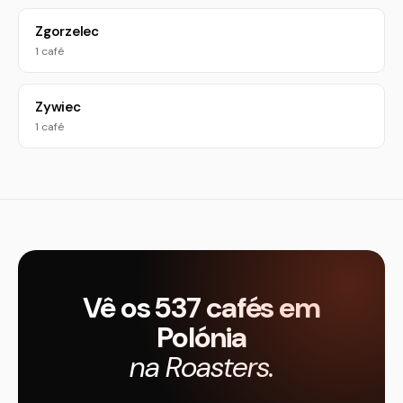
Zgorzelec
1 café
Zywiec
1 café
Vê os 537 cafés em
Polónia
na Roasters.