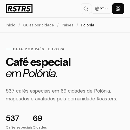
PT
Baixar
Início
/
Guias por cidade
/
Países
/
Polónia
GUIA POR PAÍS · EUROPA
Café especial
em Polónia.
537 cafés especiais em 69 cidades de Polónia,
mapeados e avaliados pela comunidade Roasters.
537
69
Cafés especiais
Cidades