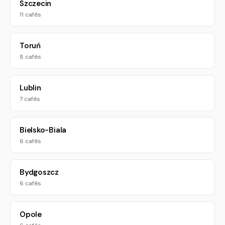
Szczecin
11 cafés
Toruń
8 cafés
Lublin
7 cafés
Bielsko-Biala
6 cafés
Bydgoszcz
6 cafés
Opole