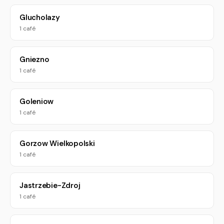
Glucholazy
1 café
Gniezno
1 café
Goleniow
1 café
Gorzow Wielkopolski
1 café
Jastrzebie-Zdroj
1 café