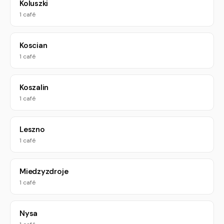
Koluszki
1 café
Koscian
1 café
Koszalin
1 café
Leszno
1 café
Miedzyzdroje
1 café
Nysa