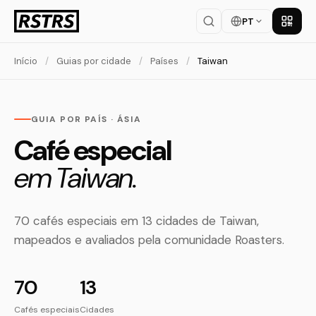
PT
Baixar
Início
/
Guias por cidade
/
Países
/
Taiwan
GUIA POR PAÍS · ÁSIA
Café especial
em Taiwan.
70 cafés especiais em 13 cidades de Taiwan,
mapeados e avaliados pela comunidade Roasters.
70
13
Cafés especiais
Cidades