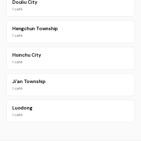
Douliu City
1 café
Hengchun Township
1 café
Hsinchu City
1 café
Ji'an Township
1 café
Luodong
1 café