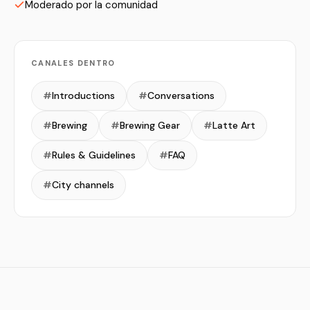
Moderado por la comunidad
CANALES DENTRO
#
Introductions
#
Conversations
#
Brewing
#
Brewing Gear
#
Latte Art
#
Rules & Guidelines
#
FAQ
#
City channels