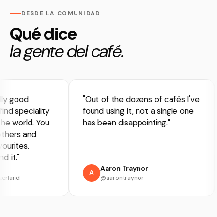
DESDE LA COMUNIDAD
Qué dice
la gente del café.
ly good
"Out of the dozens of cafés I've
d speciality
found using it, not a single one
e world. You
has been disappointing."
hers and
urites.
it."
Aaron Traynor
A
rland
@aarontraynor