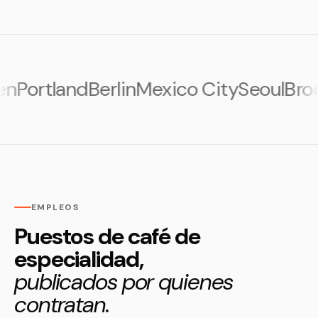
ortland
Berlin
Mexico City
Seoul
Brookl
EMPLEOS
Puestos de café de
especialidad,
publicados por quienes
contratan.